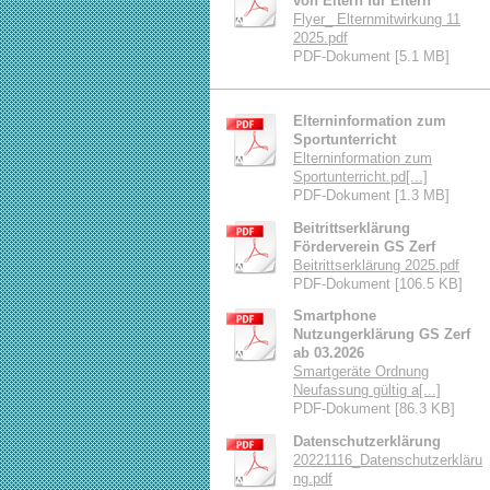
von Eltern für Eltern
Flyer_ Elternmitwirkung 11
2025.pdf
PDF-Dokument [5.1 MB]
Elterninformation zum
Sportunterricht
Elterninformation zum
Sportunterricht.pd[...]
PDF-Dokument [1.3 MB]
Beitrittserklärung
Förderverein GS Zerf
Beitrittserklärung 2025.pdf
PDF-Dokument [106.5 KB]
Smartphone
Nutzungerklärung GS Zerf
ab 03.2026
Smartgeräte Ordnung
Neufassung gültig a[...]
PDF-Dokument [86.3 KB]
Datenschutzerklärung
20221116_Datenschutzerkläru
ng.pdf