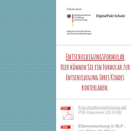
Entschuldigungsformular
Hier können Sie ein Formular zur
Entschuldigung Ihres Kindes
runterladen.
Entschuldigungsformular.pdf
PDF-Dokument [20.9 KB]
Elternmitwirkung in RLP -