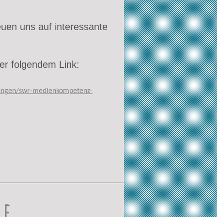
euen uns auf interessante
er folgendem Link:
ungen/swr-medienkompetenz-
le