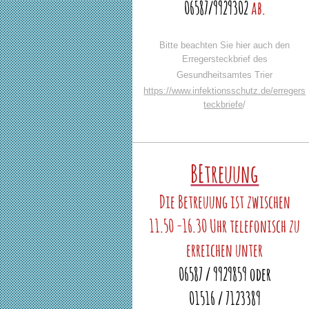
06587/9929302
ab.
Bitte beachten Sie hier auch den
Erregersteckbrief des
Gesundheitsamtes Trier
https://www.infektionsschutz.de/erregers
teckbriefe
/
BEtreuung
Die Betreuung ist zwischen
11.50 -16.30 Uhr telefonisch zu
erreichen unter
06587 / 9929859 oder
01516 / 7123389