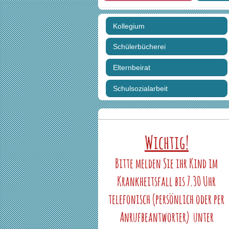
Kollegium
Schülerbücherei
Elternbeirat
Schulsozialarbeit
Wichtig!
Bitte melden Sie ihr Kind im
Krankheitsfall bis 7.30 Uhr
telefonisch (persönlich oder per
Anrufbeantworter) unter