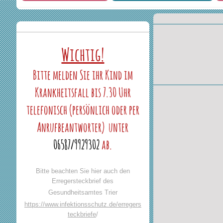
Wichtig!
Bitte melden Sie ihr Kind im
Krankheitsfall bis 7.30 Uhr
telefonisch (persönlich oder per
Anrufbeantworter) unter
06587/9929302
ab.
Bitte beachten Sie hier auch den
Erregersteckbrief des
Gesundheitsamtes Trier
https://www.infektionsschutz.de/erregers
teckbriefe
/